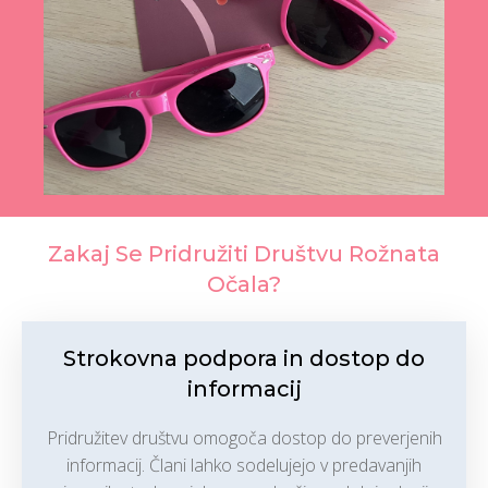
Zakaj Se Pridružiti Društvu Rožnata
Očala?
Strokovna podpora in dostop do
informacij
Pridružitev društvu omogoča dostop do preverjenih
informacij. Člani lahko sodelujejo v predavanjih