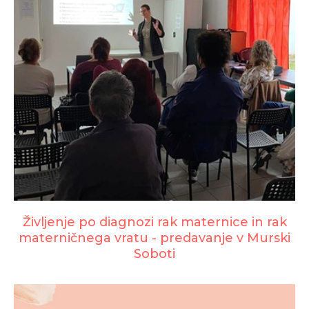
Življenje po diagnozi rak maternice in rak
materničnega vratu - predavanje v Murski
Soboti