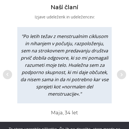
Naši člani
Izjave udeleženk in udeležencev:
"Po letih težav z menstrualnim ciklusom
in nihanjem v počutju, razpoloženju,
sem na strokovnem predavanju društva
prvič dobila odgovore, ki so mi pomagali
razumeti moje telo. Hvaležna sem za
podporno skupnost, ki mi daje občutek,
Andreja, 29 let
Petra, 40 let
da nisem sama in da ni potrebno kar vse
sprejeti kot »normalen del
Nina, 55 let
menstruacije«."
Luka, 45 let
Ana, 23 let
Tina, 47 let
Maja, 34 let