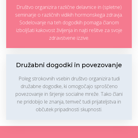
Društvo organizira različne delavnice in (spletne)
seminarje o različnih vidikih hormonskega zdravja.
Sodelovanje na teh dogodkih pomaga članom
izboljšati kakovost življenja in najti rešitve za svoje
zdravstvene izzive.
Družabni dogodki in povezovanje
Poleg strokovnih vsebin društvo organizira tudi
družabne dogodke, ki omogočajo sproščeno
povezovanje in širjenje socialne mreže. Tako člani
ne pridobijo le znanja, temveč tudi prijateljstva in
občutek pripadnosti skupnosti.