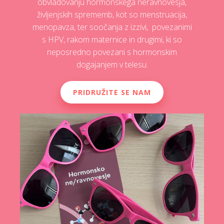
obvladovanju hormonskega neravnovesja,
življenjskih sprememb, kot so menstruacija,
menopavza, ter soočanja z izzivi, povezanimi
s HPV, rakom maternice in drugimi, ki so
neposredno povezani s hormonskim
dogajanjem v telesu.
PRIDRUŽITE SE NAM