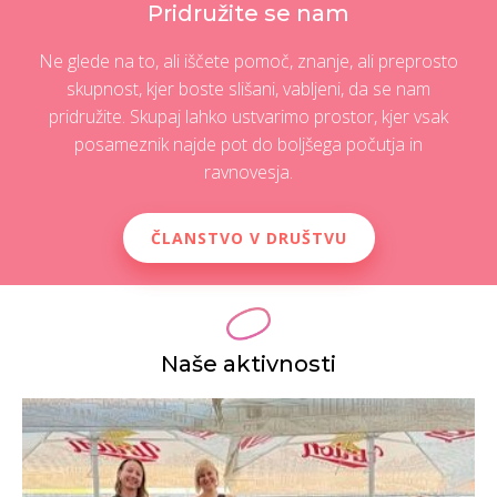
Pridružite se nam
Ne glede na to, ali iščete pomoč, znanje, ali preprosto
skupnost, kjer boste slišani, vabljeni, da se nam
pridružite. Skupaj lahko ustvarimo prostor, kjer vsak
posameznik najde pot do boljšega počutja in
ravnovesja.
ČLANSTVO V DRUŠTVU
Naše aktivnosti