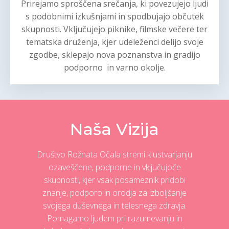
Prirejamo sproščena srečanja, ki povezujejo ljudi
s podobnimi izkušnjami in spodbujajo občutek
skupnosti. Vključujejo piknike, filmske večere ter
tematska druženja, kjer udeleženci delijo svoje
zgodbe, sklepajo nova poznanstva in gradijo
podporno in varno okolje.
Naša Vizija
Društvo Rožnata Očala stremi k ustvarjanju
ozaveščene, podporne in vključujoče
skupnosti, kjer vsak posameznik pridobi
znanje, podporo in orodja za izboljšanje
svojega duševnega in telesnega zdravja.
Pomagamo ljudem pri razumevanju in