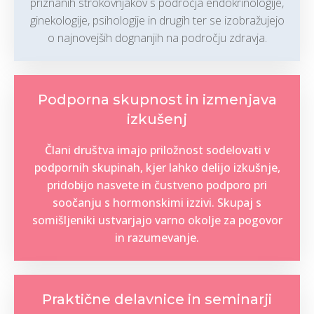
priznanih strokovnjakov s področja endokrinologije,
ginekologije, psihologije in drugih ter se izobražujejo
o najnovejših dognanjih na področju zdravja.
Podporna skupnost in izmenjava
izkušenj
Člani društva imajo priložnost sodelovati v
podpornih skupinah, kjer lahko delijo izkušnje,
pridobijo nasvete in čustveno podporo pri
soočanju s hormonskimi izzivi. Skupaj s
somišljeniki ustvarjajo varno okolje za pogovor
in razumevanje.
Praktične delavnice in seminarji